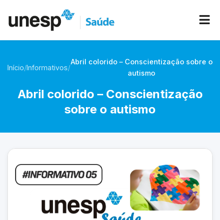
Abril colorido – Conscientização sobre o
Início
/
Informativos
/
autismo
Abril colorido – Conscientização
sobre o autismo