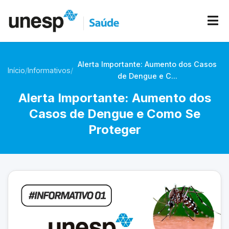
Alerta Importante: Aumento dos Casos
Início
/
Informativos
/
de Dengue e C...
Alerta Importante: Aumento dos
Casos de Dengue e Como Se
Proteger