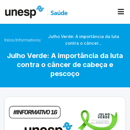
Julho Verde: A importância da luta
Início
/
Informativos
/
contra o câncer...
Julho Verde: A importância da luta
contra o câncer de cabeça e
pescoço